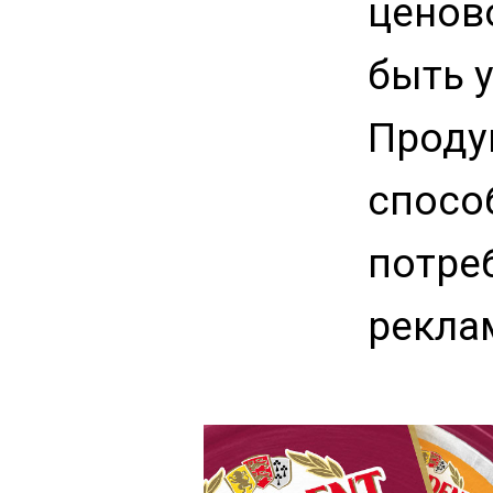
ценов
быть 
Проду
спосо
потре
рекла