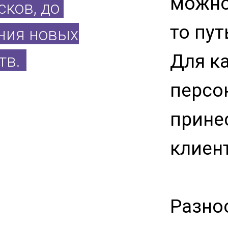
можно
сков, до
то пут
ния новых
Для к
тв.
персо
прине
клиен
Разно