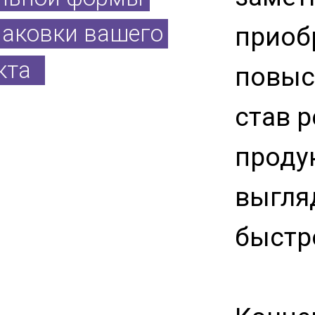
паковки вашего
приоб
кта
повыс
став 
продук
выгля
быстро