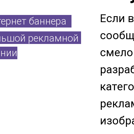
Если 
тернет баннера
сообщ
льшой рекламной
смело
нии.
разра
катег
рекла
изобр