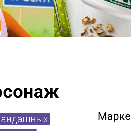
рсонаж
Марке
рандашных