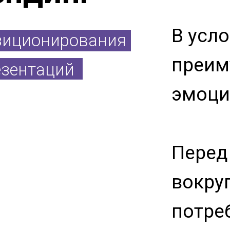
В усл
зиционирования
преим
езентаций
эмоци
Перед
вокруг
потре