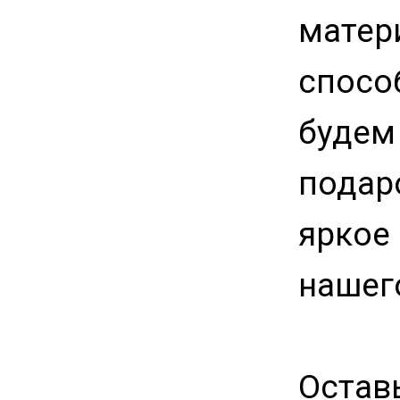
матер
спосо
будем
подаро
яркое
нашег
Остав