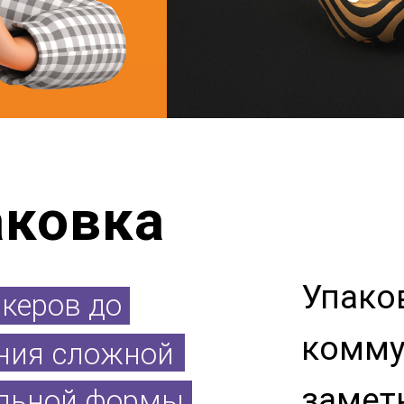
аковка
Упако
икеров до
комму
ния сложной
замет
льной формы