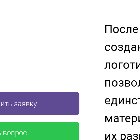
После
созда
логот
позво
единс
ить заявку
матер
ь вопрос
их ра