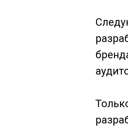
Следу
разра
бренда
аудит
Тольк
разра