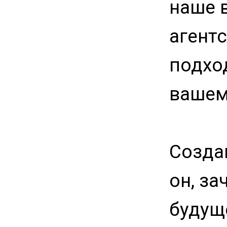
наше 
агент
подхо
вашем
Создан
он, за
будуще