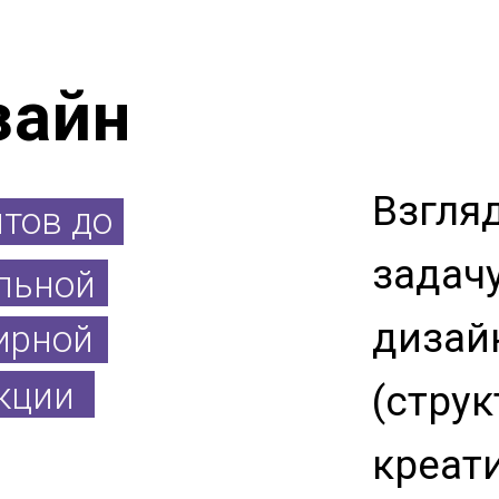
зайн
Взгля
йтов до
задач
льной
дизай
ирной
кции
(струк
креати