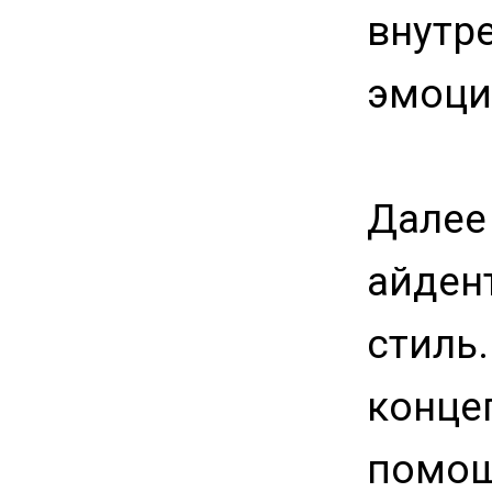
внутр
эмоци
Далее
айден
стиль
конце
помощ